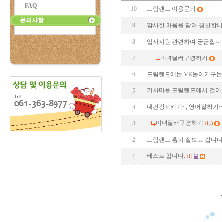
FAQ
10
드림랜드 이용문의
문의사항
9
감사한 마음을 담아 칭찬합
8
입사지원 관련하여 궁금합니
7
미녀딜러구경하기
6
드림랜드에는 VR놀이기구는
기차마을 드림랜드에서 걸어
5
내건강지키기~, 영어잘하기~
4
미녀딜러구경하기
3
(11)
2
드림랜드 홈피 잘보고 갑니다
테스트 입니다.
1
(1)