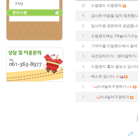
FAQ
10
드림랜드 이용문의
문의사항
9
감사한 마음을 담아 칭찬합
8
입사지원 관련하여 궁금합니
7
드림랜드에는 VR놀이기구는
기차마을 드림랜드에서 걸어
6
내건강지키기~, 영어잘하기~
5
4
드림랜드 홈피 잘보고 갑니다
테스트 입니다.
3
(1)
미녀딜러구경하기
2
(11)
1
미녀딜러구경하기